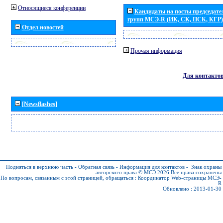
Относящиеся конференции
Кандидаты на посты председател
групп МСЭ-R (ИК, СК, ПСК, КГР)
Отдел новостей
Прочая информация
Для контакто
[Newsflashes]
Подняться в верхнюю часть
-
Обратная связь
-
Информация для контактов
-
Знак охраны
авторского права © МСЭ 2026
Все права сохранены
По вопросам, связанным с этой страницей, обращаться :
Координатор Web-страницы МСЭ-
R
Обновлено : 2013-01-30