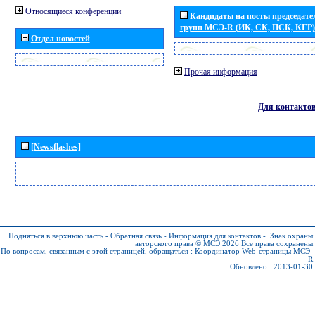
Относящиеся конференции
Кандидаты на посты председател
групп МСЭ-R (ИК, СК, ПСК, КГР)
Отдел новостей
Прочая информация
Для контакто
[Newsflashes]
Подняться в верхнюю часть
-
Обратная связь
-
Информация для контактов
-
Знак охраны
авторского права © МСЭ 2026
Все права сохранены
По вопросам, связанным с этой страницей, обращаться :
Координатор Web-страницы МСЭ-
R
Обновлено : 2013-01-30