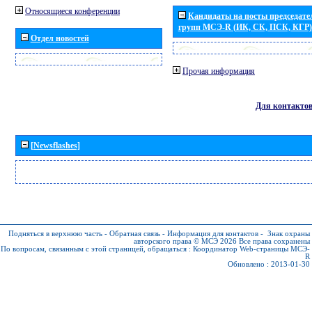
Относящиеся конференции
Кандидаты на посты председател
групп МСЭ-R (ИК, СК, ПСК, КГР)
Отдел новостей
Прочая информация
Для контакто
[Newsflashes]
Подняться в верхнюю часть
-
Обратная связь
-
Информация для контактов
-
Знак охраны
авторского права © МСЭ 2026
Все права сохранены
По вопросам, связанным с этой страницей, обращаться :
Координатор Web-страницы МСЭ-
R
Обновлено : 2013-01-30