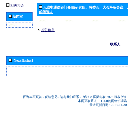
相关大会
无线电通信部门各组(研究组、特委会、大会筹备会议、
的候选人
新闻室
其它信息
联系人
[Newsflashes]
回到本页页首
-
反馈意见
-
请与我们联系
-
版权 © 国际电联 2026
版权所有
本网页联系人 :
ITU-R的网络协调员
最近更新日期 : 2013-01-30