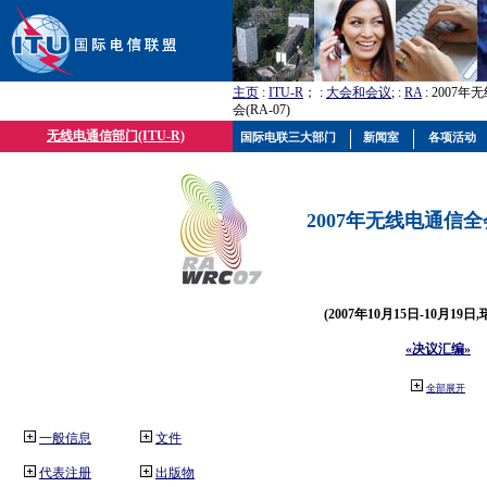
主页
:
ITU-R
； :
大会和会议
; :
RA
: 2007
会(RA-07)
无线电通信部门(ITU-R)
国际电联三大部门
新闻室
各项活动
2007年无线电通信全会(
(2007年10月15日-10月19日
«决议汇编»
全部展开
一般信息
文件
代表注册
出版物