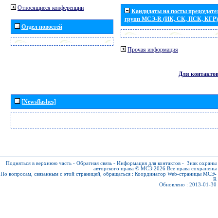
Относящиеся конференции
Кандидаты на посты председател
групп МСЭ-R (ИК, СК, ПСК, КГР)
Отдел новостей
Прочая информация
Для контакто
[Newsflashes]
Подняться в верхнюю часть
-
Обратная связь
-
Информация для контактов
-
Знак охраны
авторского права © МСЭ 2026
Все права сохранены
По вопросам, связанным с этой страницей, обращаться :
Координатор Web-страницы МСЭ-
R
Обновлено : 2013-01-30