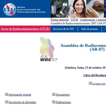
Pagína principal
:
UIT-R
:
Conferencias y reunio
Asamblea de Radiocomunicaciones 2007 (AR-07
Sector de Radiocomunicaciones (UIT-R)
Sectores de la UIT
Sala de prensa
Asamblea de Radiocomun
(AR-07)
(Ginebra, Suiza, 15 de octubre-19
Libro del Resoluci
Expandir todo
Información general
Documentos
Inscripción de delegados
Publicaciones