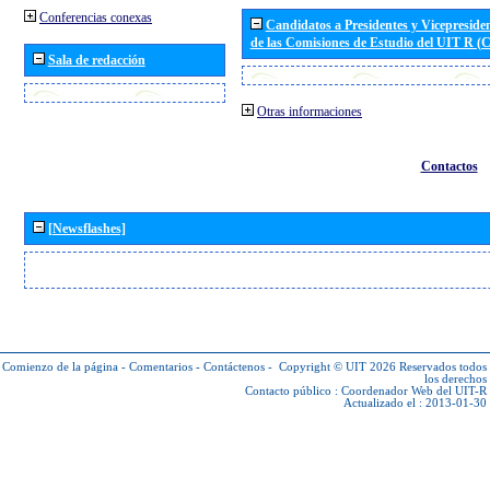
Conferencias conexas
Candidatos a Presidentes y Vicepreside
de las Comisiones de Estudio del UIT R 
Sala de redacción
Otras informaciones
Contactos
[Newsflashes]
Comienzo de la página
-
Comentarios
-
Contáctenos
-
Copyright © UIT 2026
Reservados todos
los derechos
Contacto público :
Coordenador Web del UIT-R
Actualizado el : 2013-01-30