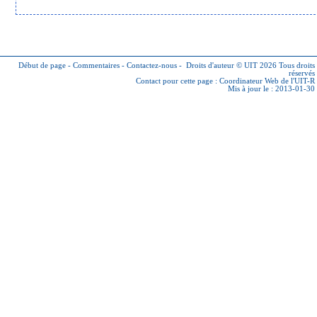
Début de page
-
Commentaires
-
Contactez-nous
-
Droits d'auteur © UIT 2026
Tous droits
réservés
Contact pour cette page :
Coordinateur Web de l'UIT-R
Mis à jour le : 2013-01-30