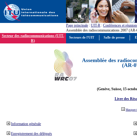
Page principale
:
UIT-R
:
Conférences et réunion
Assemblée des radiocommunications 2007 (AR-
Secteur des radiocommunications (UIT-
Secteurs de l'UIT
Salle de presse
E
R)
Assemblée des radioco
(AR-0
(Genève, Suisse, 15 octob
Livre des Réso
Masquer 
Information générale
Enregistrement des délégués