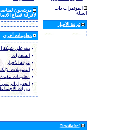
المؤتمرات ذات
مرشحون لمناصب 
الصلة
لأفرقة قطاع الاتصال
غرفة الأخبار
معلومات أخرى
بث على شبكة ا
الشعارات
غرفة الأخبار
التسهيلات الإلكت
معلومات مفيدة
الجدول الزمني ل
دورات الاجتماع
[Newsflashes]