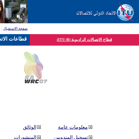
صفحة الاستقبال
:
ق
قطاعات الاتح
قطاع الاتصالات الراديوية (ITU-R)
معلومات عامة
الوثائق
تسجيل المندوبين
المنشورات