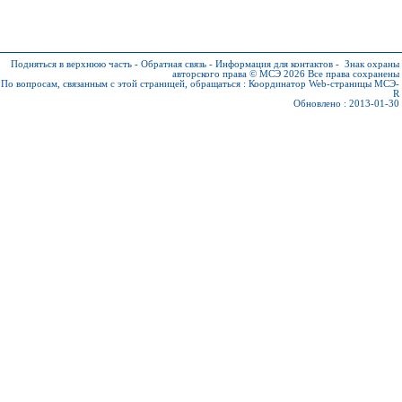
Подняться в верхнюю часть
-
Обратная связь
-
Информация для контактов
-
Знак охраны
авторского права © МСЭ 2026
Все права сохранены
По вопросам, связанным с этой страницей, обращаться :
Координатор Web-страницы МСЭ-
R
Обновлено : 2013-01-30