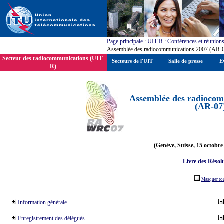
Page principale
:
UIT-R
:
Conférences et réunion
Assemblée des radiocommunications 2007 (AR-
Secteur des radiocommunications (UIT-
Secteurs de l'UIT
Salle de presse
E
R)
Assemblée des radiocom
(AR-07
(Genève, Suisse, 15 octobre
Livre des Résol
Masquer to
Information générale
Enregistrement des délégués