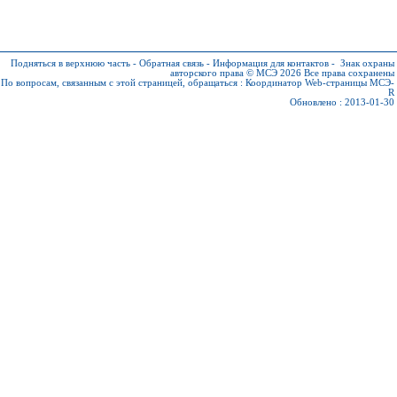
Подняться в верхнюю часть
-
Обратная связь
-
Информация для контактов
-
Знак охраны
авторского права © МСЭ 2026
Все права сохранены
По вопросам, связанным с этой страницей, обращаться :
Координатор Web-страницы МСЭ-
R
Обновлено : 2013-01-30