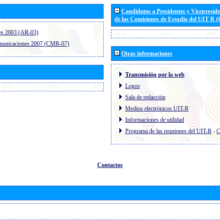
Candidatos a Presidentes y Vicepresid
de las Comisiones de Estudio del UIT R 
es 2003 (AR-03)
omunicaciones 2007 (CMR-07)
Otras informaciones
Transmisión por la web
Logos
Sala de redacción
Medios electrónicos UIT-R
Informaciones de utilidad
Programa de las reuniones del UIT-R
-
C
Contactos