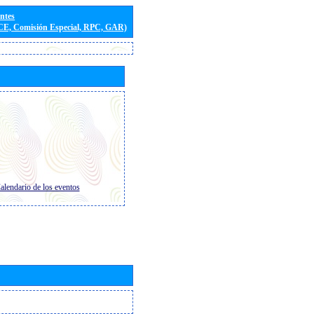
entes
(CE, Comisión Especial, RPC, GAR)
alendario de los eventos