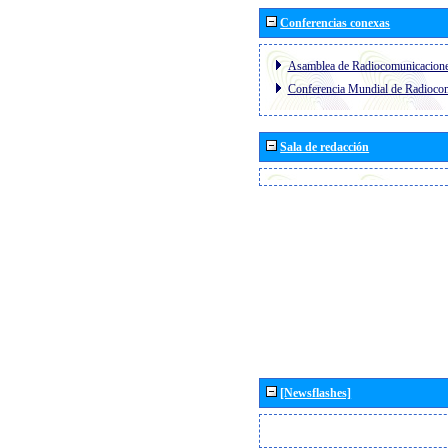
Conferencias conexas
Asamblea de Radiocomunicacion
Conferencia Mundial de Radioc
Sala de redacción
[Newsflashes]