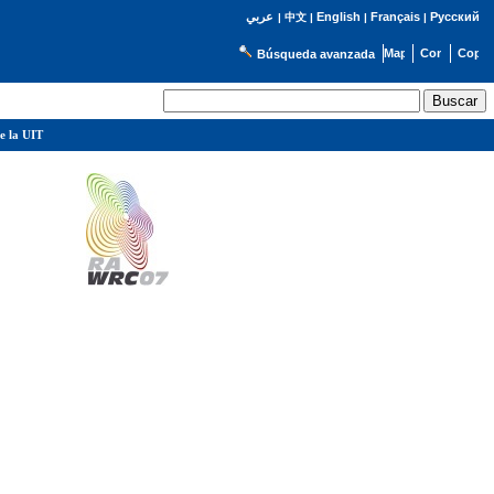
English
Français
Русский
عربي
|
中文
|
|
|
Búsqueda avanzada
e la UIT