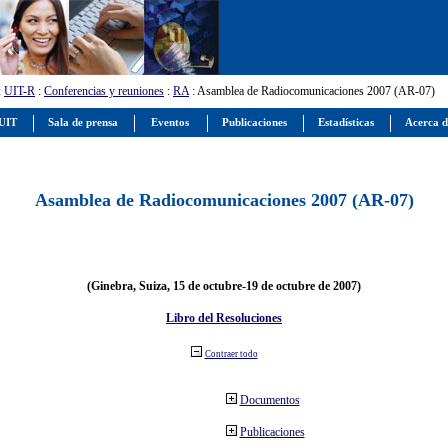
:
UIT-R
:
Conferencias y reuniones
:
RA
: Asamblea de Radiocomunicaciones 2007 (AR-07)
 UIT
Sala de prensa
Eventos
Publicaciones
Estadísticas
Acerca d
Asamblea de Radiocomunicaciones 2007 (AR-07)
(Ginebra, Suiza, 15 de octubre-19 de octubre de 2007)
Libro del Resoluciones
Contraer todo
Documentos
Publicaciones