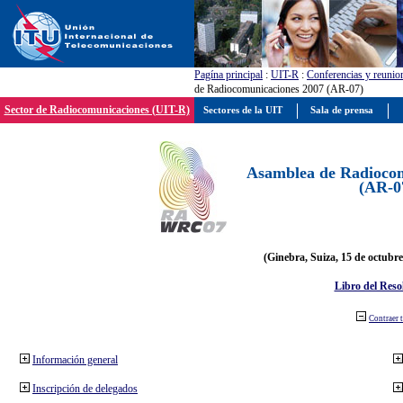
Pagína principal
:
UIT-R
:
Conferencias y reunio
de Radiocomunicaciones 2007 (AR-07)
Sector de Radiocomunicaciones (UIT-R)
Sectores de la UIT
Sala de prensa
Asamblea de Radiocom
(AR-0
(Ginebra, Suiza, 15 de octubre
Libro del Reso
Contraer 
Información general
Inscripción de delegados