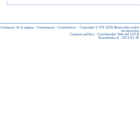
Comienzo de la página
-
Comentarios
-
Contáctenos
-
Copyright © UIT 2026
Reservados todos
los derechos
Contacto público :
Coordenador Web del UIT-R
Actualizado el : 2013-01-30