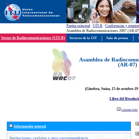
Pagína principal
:
UIT-R
:
Conferencias y reunio
Asamblea de Radiocomunicaciones 2007 (AR-07
Sector de Radiocomunicaciones (UIT-R)
Sectores de la UIT
Sala de prensa
Asamblea de Radiocomun
(AR-07)
(Ginebra, Suiza, 15 de octubre-19
Libro del Resoluci
Contraer todo
Información general
Invitaciones, registro y otra correspondencia