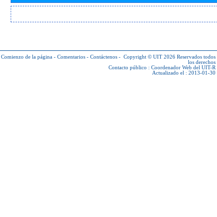
Comienzo de la página
-
Comentarios
-
Contáctenos
-
Copyright © UIT 2026
Reservados todos
los derechos
Contacto público :
Coordenador Web del UIT-R
Actualizado el : 2013-01-30