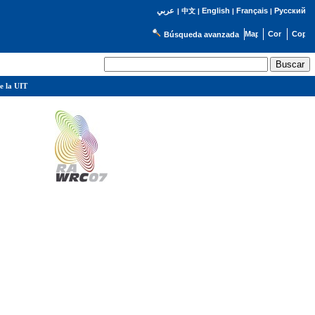
English
Français
Русский
عربي
|
中文
|
|
|
Búsqueda avanzada
e la UIT