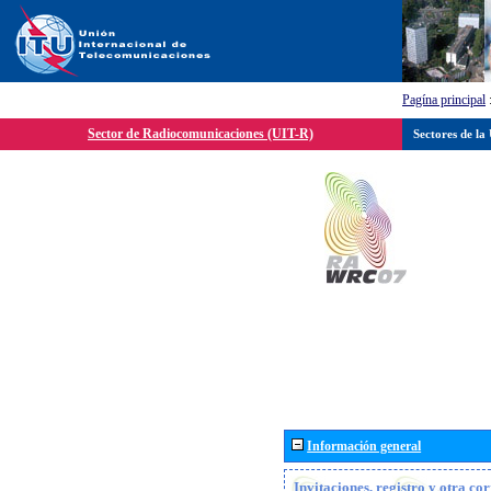
Pagína principal
Sector de Radiocomunicaciones (UIT-R)
Sectores de la
Información general
Invitaciones, registro y otra c