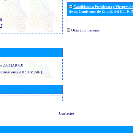
Candidatos a Presidentes y Vicepresid
de las Comisiones de Estudio del UIT R 
04
27
Otras informaciones
es 2003 (AR-03)
omunicaciones 2007 (CMR-07)
Contactos