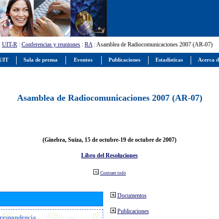
:
UIT-R
:
Conferencias y reuniones
:
RA
: Asamblea de Radiocomunicaciones 2007 (AR-07)
 UIT
Sala de prensa
Eventos
Publicaciones
Estadísticas
Acerca d
Asamblea de Radiocomunicaciones 2007 (AR-07)
(Ginebra, Suiza, 15 de octubre-19 de octubre de 2007)
Libro del Resoluciones
Contraer todo
Documentos
Publicaciones
orrespondencia