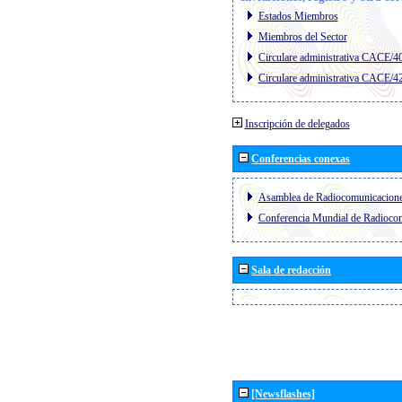
Estados Miembros
Miembros del Sector
Circulare administrativa CACE/4
Circulare administrativa CACE/4
Inscripción de delegados
Conferencias conexas
Asamblea de Radiocomunicacion
Conferencia Mundial de Radioc
Sala de redacción
[Newsflashes]