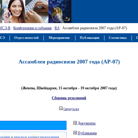
МСЭ-R
:
Конференции и собрания
:
RA
: Ассамблея радиосвязи 2007 года (АР-07)
МСЭ
Отдел новостей
Мероприятия
Публикации
Статистика
С
Ассамблея радиосвязи 2007 года (АР-07)
(Женева, Швейцария, 15 октября - 19 октября 2007 года)
Сборник резолюций
Свернуть все
Документы
Публикации
рация и прочая корреспонденция