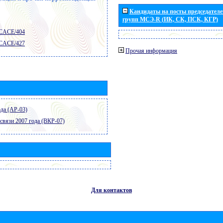
Кандидаты на посты председателей
групп МСЭ-R (ИК, СК, ПСК, КГР)
 CACE/404
 CACE/427
Прочая информация
да (АР-03)
связи 2007 года (ВКР-07)
Для контактов