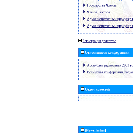
Государства-Члены
Члены Сектора
Административный циркуляр
Административный циркуляр
Регистрация делегатов
Относящиеся конференции
Ассамблея радиосвязи 2003 го
Всемирная конференция радио
Отдел новостей
[Newsflashes]