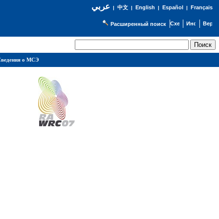
عربي
English
Español
Français
|
中文
|
|
|
Расширенный поиск
ведения о МСЭ