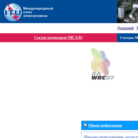
Домашний
:
Сектор радиосвязи (МСЭ-R)
Секторы 
Общая информация
Письма-приглашения, регист