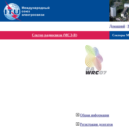
Домашний
:
Сектор радиосвязи (МСЭ-R)
Секторы 
Общая информация
Регистрация делегатов