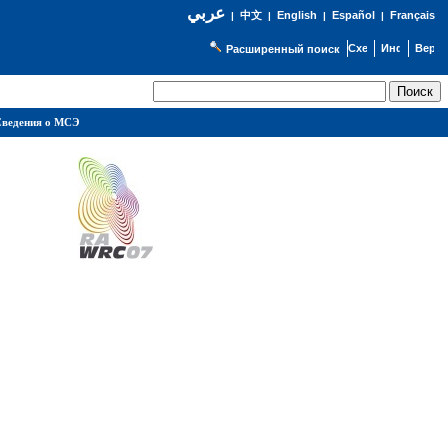
عربي
English
Español
Français
|
中文
|
|
|
Расширенный поиск
ведения о МСЭ