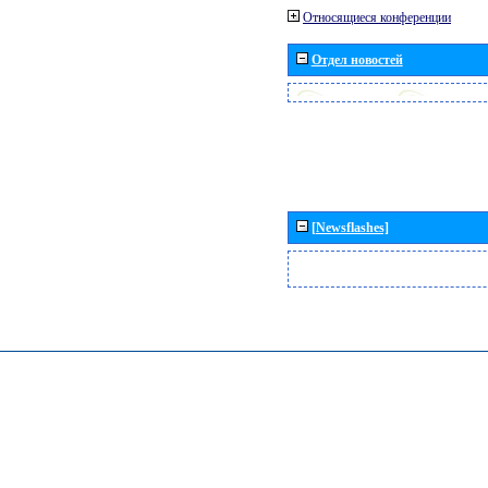
Относящиеся конференции
Отдел новостей
[Newsflashes]