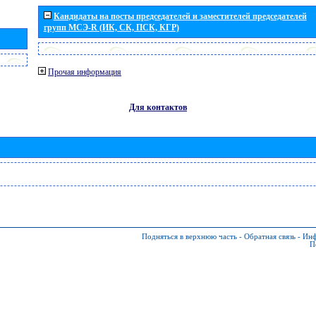
Кандидаты на посты председателей и заместителей председателей
групп МСЭ-R (ИК, СК, ПСК, КГР)
Прочая информация
Для контактов
Подняться в верхнюю часть
-
Обратная связь
-
Инф
П