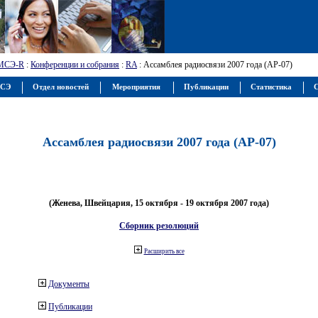
МСЭ-R
:
Конференции и собрания
:
RA
: Ассамблея радиосвязи 2007 года (АР-07)
МСЭ
Отдел новостей
Мероприятия
Публикации
Статистика
С
Ассамблея радиосвязи 2007 года (АР-07)
(Женева, Швейцария, 15 октября - 19 октября 2007 года)
Сборник резолюций
Расширить все
Документы
Публикации