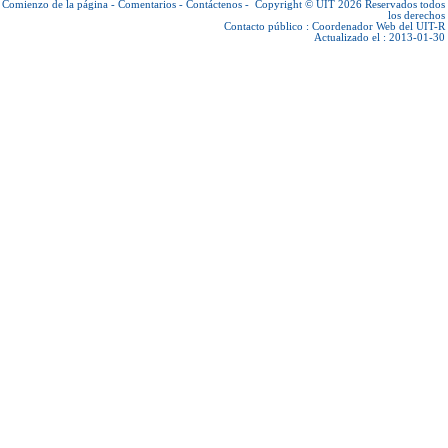
Comienzo de la página
-
Comentarios
-
Contáctenos
-
Copyright © UIT 2026
Reservados todos
los derechos
Contacto público :
Coordenador Web del UIT-R
Actualizado el : 2013-01-30