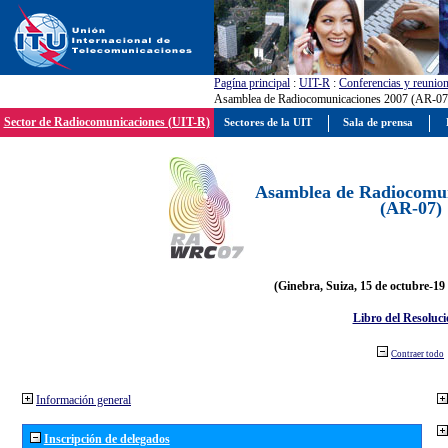
Pagína principal
:
UIT-R
:
Conferencias y reunio
Asamblea de Radiocomunicaciones 2007 (AR-07
Sector de Radiocomunicaciones (UIT-R)
Sectores de la UIT
Sala de prensa
Asamblea de Radiocomun
(AR-07)
(Ginebra, Suiza, 15 de octubre-19
Libro del Resoluci
Contraer todo
Información general
Inscripción de delegados