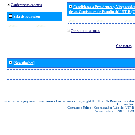
Conferencias conexas
Candidatos a Presidentes y Vicepreside
de las Comisiones de Estudio del UIT R 
Sala de redacción
Otras informaciones
Contactos
[Newsflashes]
Comienzo de la página
-
Comentarios
-
Contáctenos
-
Copyright © UIT 2026
Reservados todos
los derechos
Contacto público :
Coordenador Web del UIT-R
Actualizado el : 2013-01-30