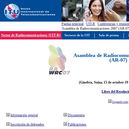
Pagína principal
:
UIT-R
:
Conferencias y reunio
Asamblea de Radiocomunicaciones 2007 (AR-07
Sector de Radiocomunicaciones (UIT-R)
Sectores de la UIT
Sala de prensa
Asamblea de Radiocomun
(AR-07)
(Ginebra, Suiza, 15 de octubre-19
Libro del Resoluci
Expandir todo
Información general
Documentos
Inscripción de delegados
Publicaciones