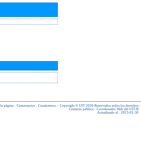
la página
-
Comentarios
-
Contáctenos
-
Copyright © UIT 2026
Reservados todos los derechos
Contacto público :
Coordenador Web del UIT-R
Actualizado el : 2013-01-30