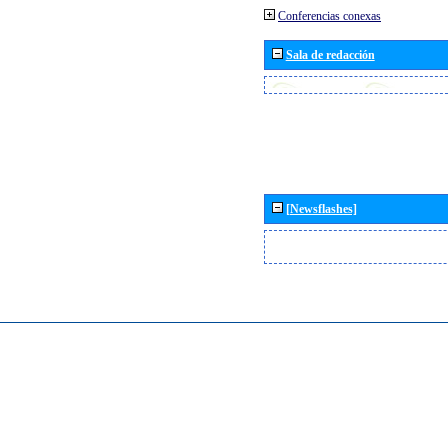
Conferencias conexas
Sala de redacción
[Newsflashes]