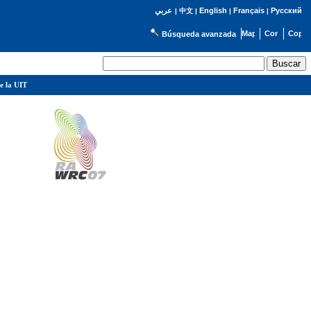
English
Français
Русский
عربي
|
中文
|
|
|
Búsqueda avanzada
e la UIT