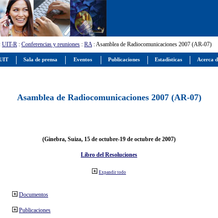
:
UIT-R
:
Conferencias y reuniones
:
RA
: Asamblea de Radiocomunicaciones 2007 (AR-07)
 UIT
Sala de prensa
Eventos
Publicaciones
Estadísticas
Acerca d
Asamblea de Radiocomunicaciones 2007 (AR-07)
(Ginebra, Suiza, 15 de octubre-19 de octubre de 2007)
Libro del Resoluciones
Expandir todo
Documentos
Publicaciones