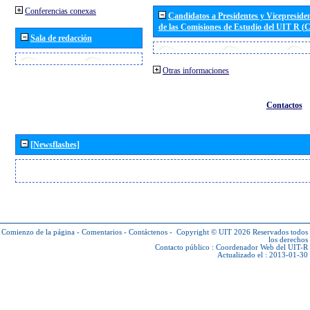
Conferencias conexas
Candidatos a Presidentes y Vicepreside
de las Comisiones de Estudio del UIT R 
Sala de redacción
Otras informaciones
Contactos
[Newsflashes]
Comienzo de la página
-
Comentarios
-
Contáctenos
-
Copyright © UIT 2026
Reservados todos
los derechos
Contacto público :
Coordenador Web del UIT-R
Actualizado el : 2013-01-30