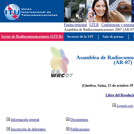
Pagína principal
:
UIT-R
:
Conferencias y reunio
Asamblea de Radiocomunicaciones 2007 (AR-07
Sector de Radiocomunicaciones (UIT-R)
Sectores de la UIT
Sala de prensa
Asamblea de Radiocomun
(AR-07)
(Ginebra, Suiza, 15 de octubre-19
Libro del Resoluci
Expandir todo
Información general
Documentos
Inscripción de delegados
Publicaciones