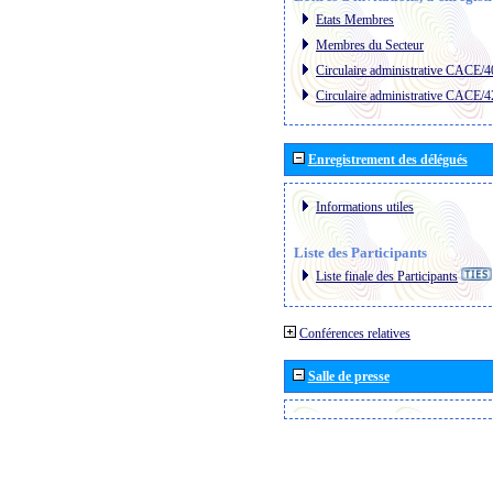
Etats Membres
Membres du Secteur
Circulaire administrative CACE/4
Circulaire administrative CACE/4
Enregistrement des délégués
Informations utiles
Liste des Participants
Liste finale des Participants
Conférences relatives
Salle de presse