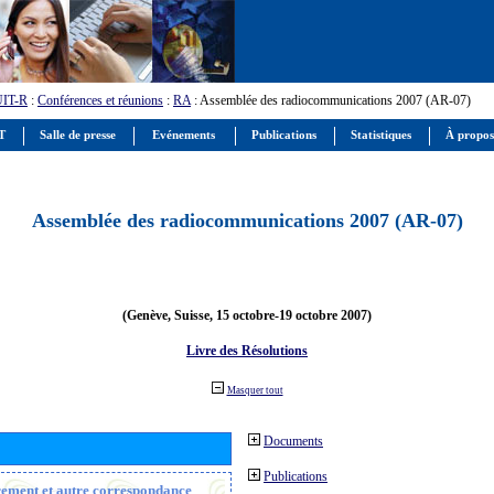
UIT-R
:
Conférences et réunions
:
RA
: Assemblée des radiocommunications 2007 (AR-07)
IT
Salle de presse
Evénements
Publications
Statistiques
À propos
Assemblée des radiocommunications 2007 (AR-07)
(Genève, Suisse, 15 octobre-19 octobre 2007)
Livre des Résolutions
Masquer tout
Documents
Publications
trement et autre correspondance