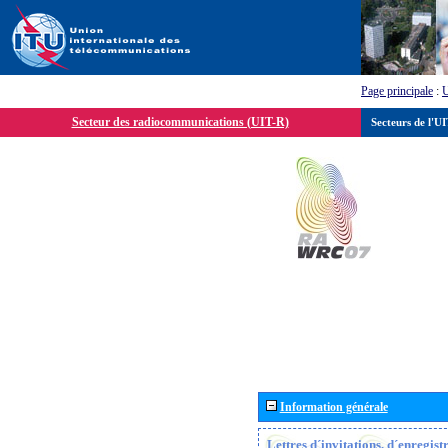
Page principale
:
Secteur des radiocommunications (UIT-R)
Secteurs de l'U
Information générale
Lettres d´invitations, d´enregis