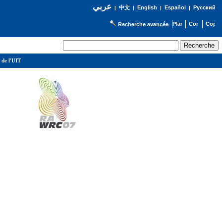
عربي
English
Español
Русский
|
中文
|
|
|
Recherche avancée
 de l'UIT