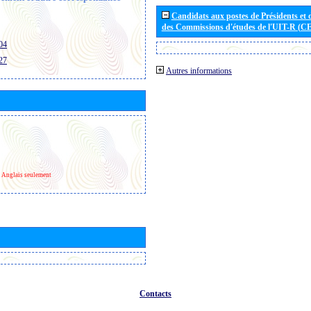
Candidats aux postes de Présidents et 
des Commissions d'études de l'UIT-R (C
04
27
Autres informations
Anglais seulement
Contacts