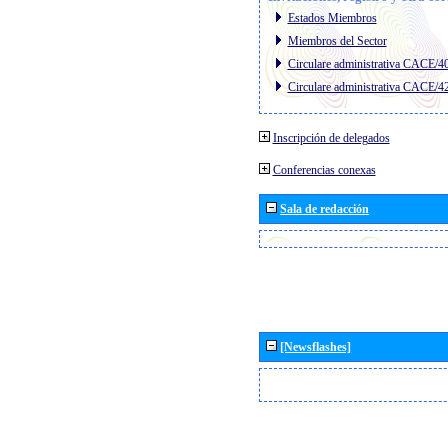
Estados Miembros
Miembros del Sector
Circulare administrativa CACE/4
Circulare administrativa CACE/4
Inscripción de delegados
Conferencias conexas
Sala de redacción
[Newsflashes]