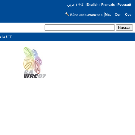
English
Français
Русский
عربي
|
中文
|
|
|
Búsqueda avanzada
e la UIT