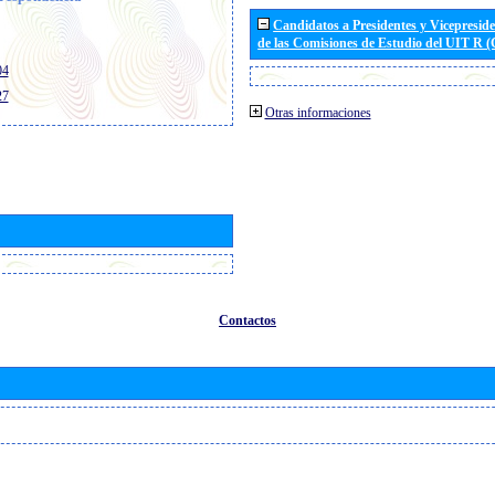
Candidatos a Presidentes y Vicepresid
de las Comisiones de Estudio del UIT R 
04
27
Otras informaciones
Contactos