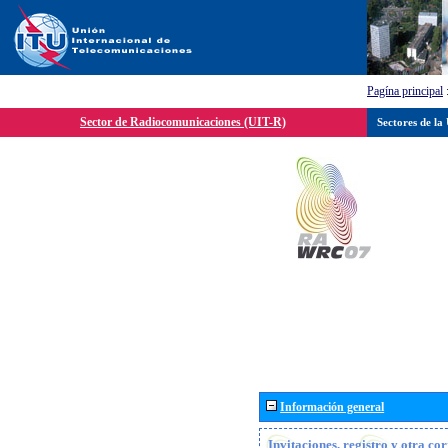
Pagína principal
Sector de Radiocomunicaciones (UIT-R)
Sectores de la
Información general
Invitaciones, registro y otra c