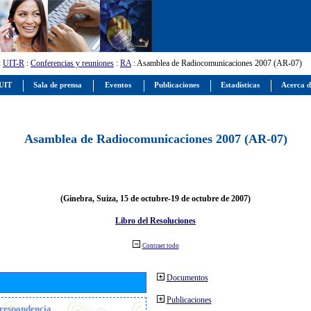
:
UIT-R
:
Conferencias y reuniones
:
RA
: Asamblea de Radiocomunicaciones 2007 (AR-07)
 UIT
Sala de prensa
Eventos
Publicaciones
Estadísticas
Acerca d
Asamblea de Radiocomunicaciones 2007 (AR-07)
(Ginebra, Suiza, 15 de octubre-19 de octubre de 2007)
Libro del Resoluciones
Contraer todo
Documentos
Publicaciones
orrespondencia