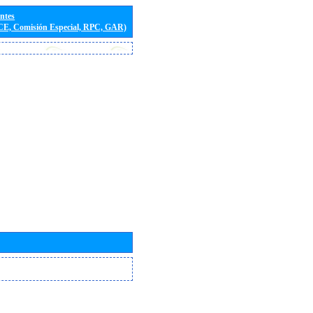
entes
(CE, Comisión Especial, RPC, GAR)