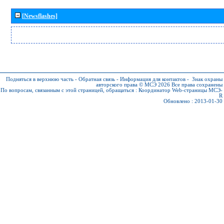
[Newsflashes]
Подняться в верхнюю часть
-
Обратная связь
-
Информация для контактов
-
Знак охраны
авторского права © МСЭ 2026
Все права сохранены
По вопросам, связанным с этой страницей, обращаться :
Координатор Web-страницы МСЭ-
R
Обновлено : 2013-01-30