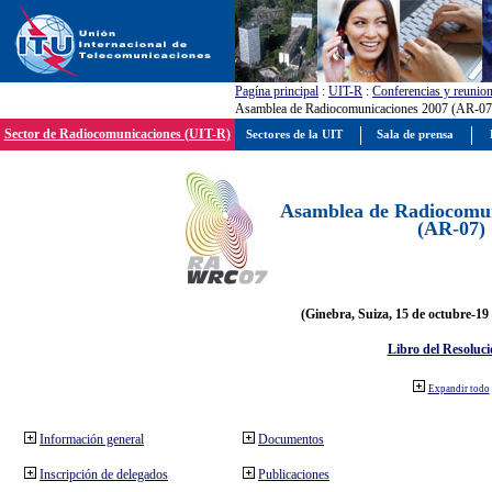
Pagína principal
:
UIT-R
:
Conferencias y reunio
Asamblea de Radiocomunicaciones 2007 (AR-07
Sector de Radiocomunicaciones (UIT-R)
Sectores de la UIT
Sala de prensa
Asamblea de Radiocomun
(AR-07)
(Ginebra, Suiza, 15 de octubre-19
Libro del Resoluci
Expandir todo
Información general
Documentos
Inscripción de delegados
Publicaciones