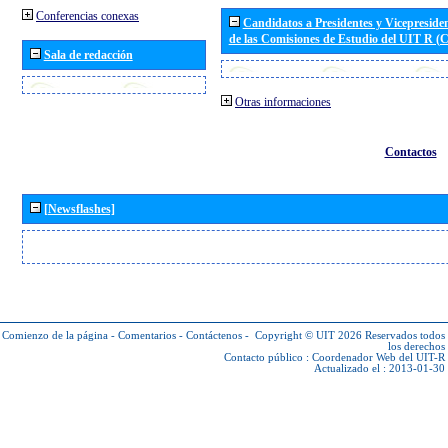
Conferencias conexas
Candidatos a Presidentes y Vicepreside
de las Comisiones de Estudio del UIT R 
Sala de redacción
Otras informaciones
Contactos
[Newsflashes]
Comienzo de la página
-
Comentarios
-
Contáctenos
-
Copyright © UIT 2026
Reservados todos
los derechos
Contacto público :
Coordenador Web del UIT-R
Actualizado el : 2013-01-30