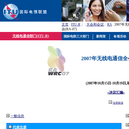
主页
:
ITU-R
； :
大会和会议
; :
RA
: 2007
会(RA-07)
无线电通信部门(ITU-R)
国际电联三大部门
新闻室
各项活动
2007年无线电通信全会(
(2007年10月15日-10月19日
«决议汇编»
全部收缩
一般信息
代表注册