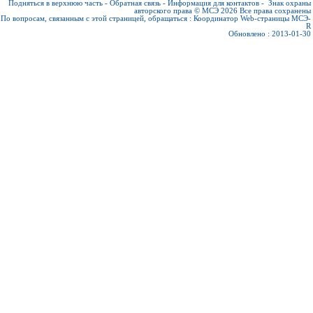
Подняться в верхнюю часть
-
Обратная связь
-
Информация для контактов
-
Знак охраны
авторского права © МСЭ 2026
Все права сохранены
По вопросам, связанным с этой страницей, обращаться :
Координатор Web-страницы МСЭ-
R
Обновлено : 2013-01-30