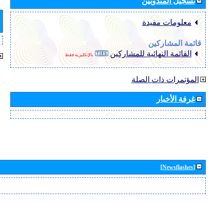
تسجيل المندوبين
معلومات مفيدة
قائمة المشاركين
القائمة النهائية للمشاركين
بالإنكليزية فقط
المؤتمرات ذات الصلة
غرفة الأخبار
[Newsflashes]