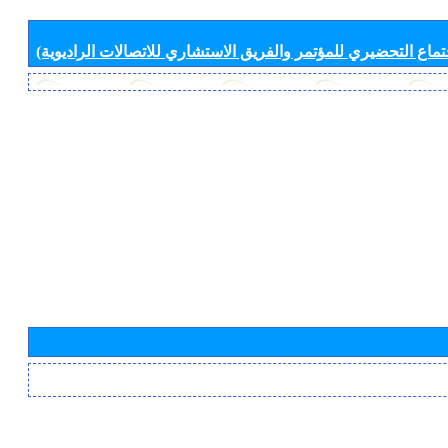
جتماع التحضيري للمؤتمر والفريق الاستشاري للاتصالات الراديوية)