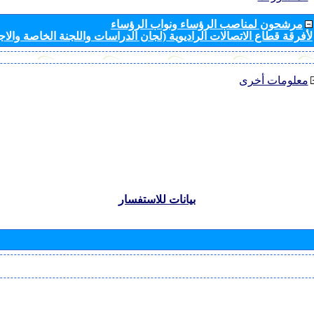
مرشحون لمناصب الرؤساء ونواب الرؤساء
لأفرقة قطاع الاتصالات الراديوية (لجان الدراسات واللجنة الخاصة والا
معلومات أخرى
بيانات للاستفسار