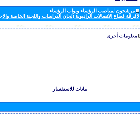
مرشحون لمناصب الرؤساء ونواب الرؤساء
لأفرقة قطاع الاتصالات الراديوية (لجان الدراسات واللجنة الخاصة والا
معلومات أخرى
بيانات للاستفسار