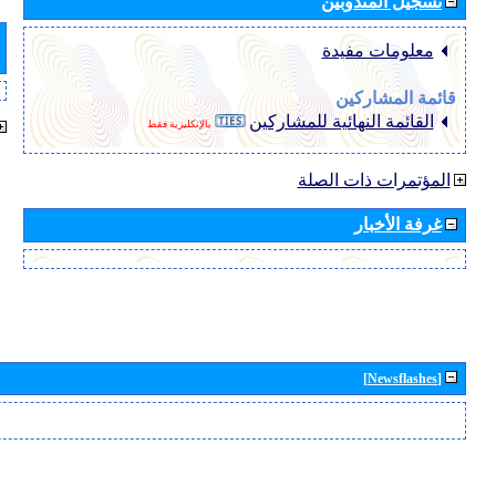
تسجيل المندوبين
معلومات مفيدة
قائمة المشاركين
القائمة النهائية للمشاركين
بالإنكليزية فقط
المؤتمرات ذات الصلة
غرفة الأخبار
[Newsflashes]