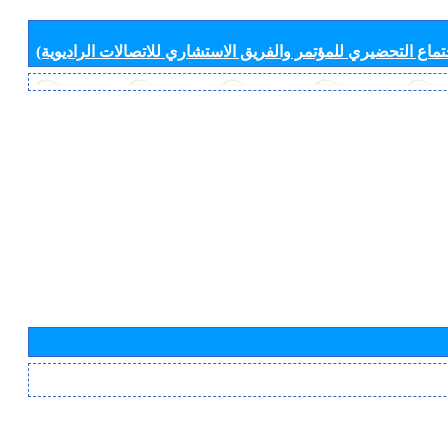
جتماع التحضيري للمؤتمر والفريق الاستشاري للاتصالات الراديوية)