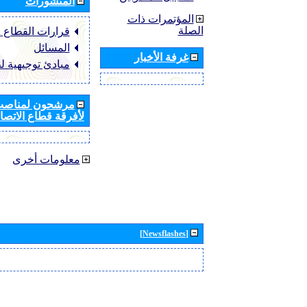
المنشورات
المؤتمرات ذات
الصلة
قرارات القطاع ‏ITU-R
المسائل
غرفة الأخبار
مبادئ توجيهية ل
مرشحون لمناصب 
لأفرقة قطاع الاتصال
معلومات أخرى
[Newsflashes]