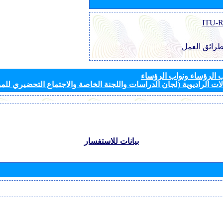
طرائق العمل
الرؤساء ونواب الرؤساء
ات الراديوية (لجان الدراسات واللجنة الخاصة والاجتماع التحضيري للمؤ
بيانات للاستفسار