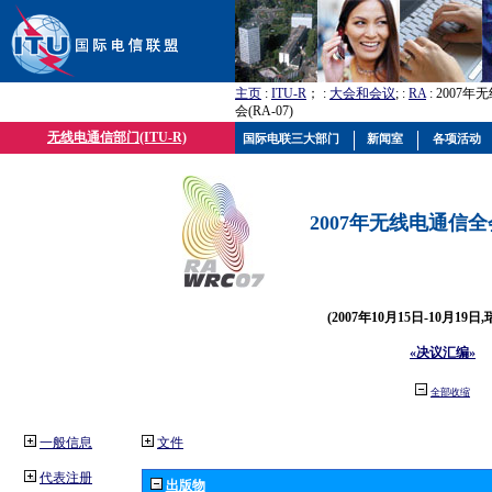
主页
:
ITU-R
； :
大会和会议
; :
RA
: 2007
会(RA-07)
无线电通信部门(ITU-R)
国际电联三大部门
新闻室
各项活动
2007年无线电通信全会(
(2007年10月15日-10月19日
«决议汇编»
全部收缩
一般信息
文件
代表注册
出版物