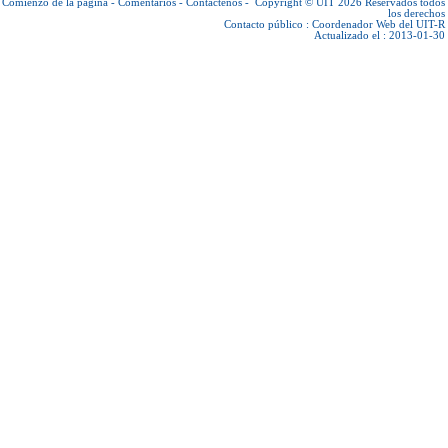
Comienzo de la página
-
Comentarios
-
Contáctenos
-
Copyright © UIT 2026
Reservados todos
los derechos
Contacto público :
Coordenador Web del UIT-R
Actualizado el : 2013-01-30