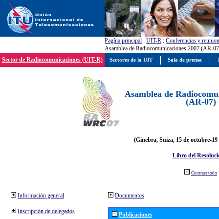
Pagína principal
:
UIT-R
:
Conferencias y reunio
Asamblea de Radiocomunicaciones 2007 (AR-07
Sector de Radiocomunicaciones (UIT-R)
Sectores de la UIT
Sala de prensa
Asamblea de Radiocomun
(AR-07)
(Ginebra, Suiza, 15 de octubre-19
Libro del Resoluci
Contraer todo
Información general
Documentos
Inscripción de delegados
Publicaciones