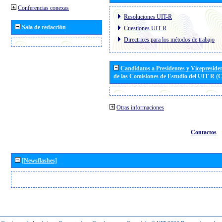
Conferencias conexas
Resoluciones UIT-R
Sala de redacción
Cuestiones UIT-R
Directrices para los métodos de trabajo
Candidatos a Presidentes y Vicepreside
de las Comisiones de Estudio del UIT R 
Otras informaciones
Contactos
[Newsflashes]