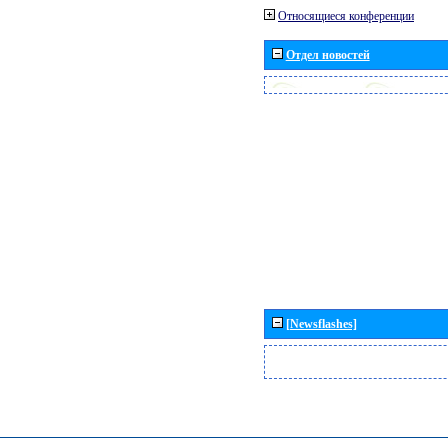
Относящиеся конференции
Отдел новостей
[Newsflashes]