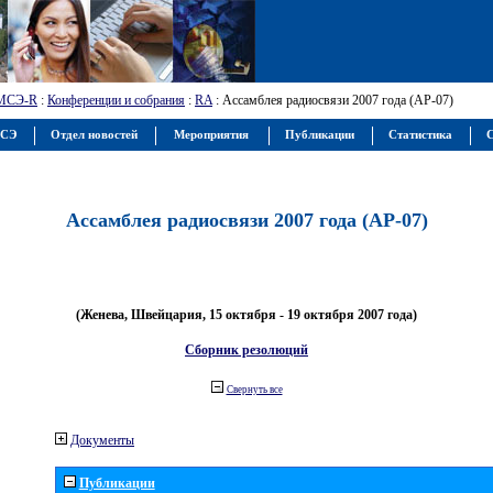
МСЭ-R
:
Конференции и собрания
:
RA
: Ассамблея радиосвязи 2007 года (АР-07)
МСЭ
Отдел новостей
Мероприятия
Публикации
Статистика
С
Ассамблея радиосвязи 2007 года (АР-07)
(Женева, Швейцария, 15 октября - 19 октября 2007 года)
Сборник резолюций
Свернуть все
Документы
Публикации