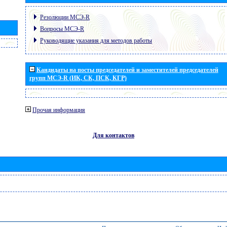
Резолюции МСЭ-R
Вопросы МСЭ-R
Руководящие указания для методов работы
Кандидаты на посты председателей и заместителей председателей
групп МСЭ-R (ИК, СК, ПСК, КГР)
Прочая информация
Для контактов