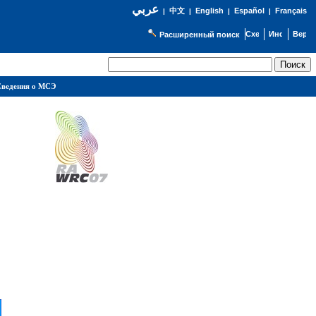
عربي
English
Español
Français
|
中文
|
|
|
Расширенный поиск
ведения о МСЭ