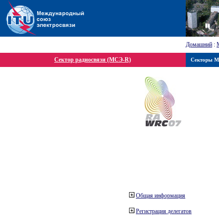
Домашний
:
Сектор радиосвязи (МСЭ-R)
Секторы 
Общая информация
Регистрация делегатов