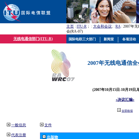
主页
:
ITU-R
； :
大会和会议
; :
RA
: 2007
会(RA-07)
无线电通信部门(ITU-R)
国际电联三大部门
新闻室
各项活动
2007年无线电通信全会(
(2007年10月15日-10月19日
«决议汇编»
全部收缩
一般信息
文件
代表注册
出版物