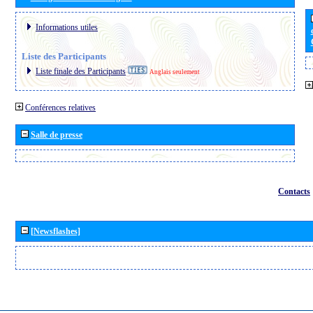
Informations utiles
Liste des Participants
Liste finale des Participants
Anglais seulement
Conférences relatives
Salle de presse
Contacts
[Newsflashes]