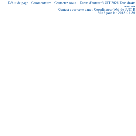
Début de page
-
Commentaires
-
Contactez-nous
-
Droits d'auteur © UIT 2026
Tous droits
réservés
Contact pour cette page :
Coordinateur Web de l'UIT-R
Mis à jour le : 2013-01-30