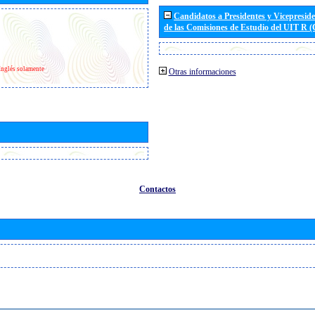
Candidatos a Presidentes y Vicepresid
de las Comisiones de Estudio del UIT R 
Inglés solamente
Otras informaciones
Contactos