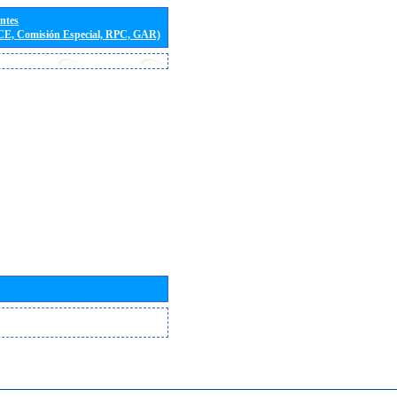
entes
(CE, Comisión Especial, RPC, GAR)