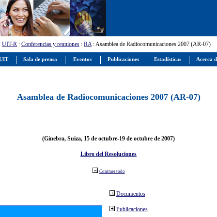
:
UIT-R
:
Conferencias y reuniones
:
RA
: Asamblea de Radiocomunicaciones 2007 (AR-07)
 UIT
Sala de prensa
Eventos
Publicaciones
Estadísticas
Acerca d
Asamblea de Radiocomunicaciones 2007 (AR-07)
(Ginebra, Suiza, 15 de octubre-19 de octubre de 2007)
Libro del Resoluciones
Contraer todo
Documentos
Publicaciones