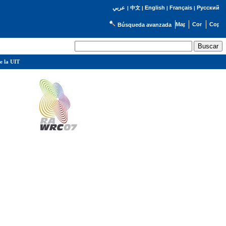
English
Français
Русский
عربي
|
中文
|
|
|
Búsqueda avanzada
e la UIT