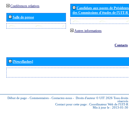
Conférences relatives
Candidats aux postes de Présidents 
des Commissions d'études de l'UIT-R
Salle de presse
Autres informations
Contacts
[Newsflashes]
Début de page
-
Commentaires
-
Contactez-nous
-
Droits d'auteur © UIT 2026
Tous droits
réservés
Contact pour cette page :
Coordinateur Web de l'UIT-R
Mis à jour le : 2013-01-30