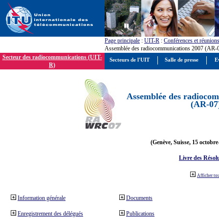
Page principale
:
UIT-R
:
Conférences et réunion
Assemblée des radiocommunications 2007 (AR-
Secteur des radiocommunications (UIT-
Secteurs de l'UIT
Salle de presse
E
R)
Assemblée des radiocom
(AR-07
(Genève, Suisse, 15 octobre
Livre des Résol
Afficher to
Information générale
Documents
Enregistrement des délégués
Publications