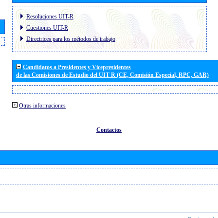
Resoluciones UIT-R
Cuestiones UIT-R
Directrices para los métodos de trabajo
Candidatos a Presidentes y Vicepresidentes
de las Comisiones de Estudio del UIT R (CE, Comisión Especial, RPC, GAR)
Otras informaciones
Contactos