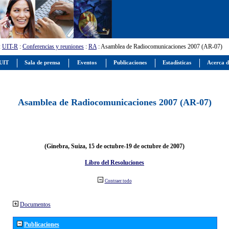
:
UIT-R
:
Conferencias y reuniones
:
RA
: Asamblea de Radiocomunicaciones 2007 (AR-07)
 UIT
Sala de prensa
Eventos
Publicaciones
Estadísticas
Acerca d
Asamblea de Radiocomunicaciones 2007 (AR-07)
(Ginebra, Suiza, 15 de octubre-19 de octubre de 2007)
Libro del Resoluciones
Contraer todo
Documentos
Publicaciones