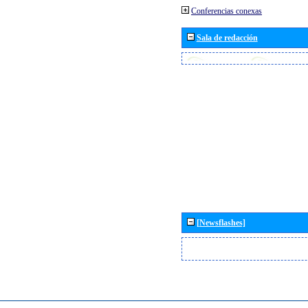
Conferencias conexas
Sala de redacción
[Newsflashes]