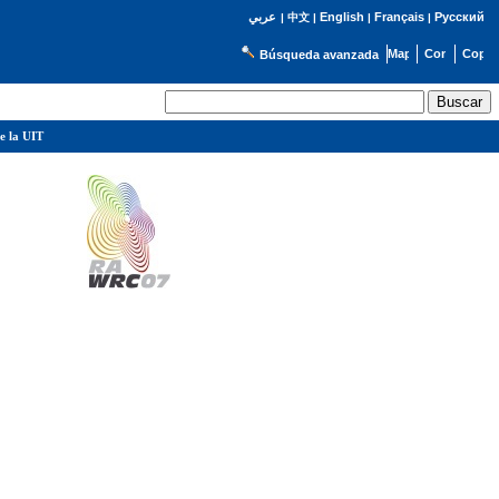
English
Français
Русский
عربي
|
中文
|
|
|
Búsqueda avanzada
e la UIT