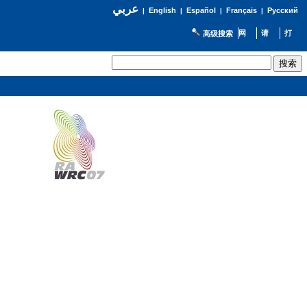
عربي
English
Español
Français
Русский
|
|
|
|
高级搜索