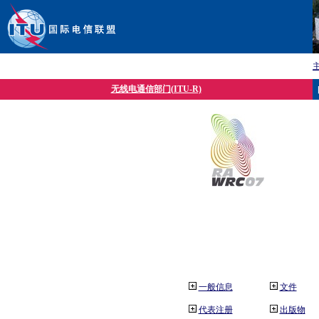
无线电通信部门(ITU-R)
一般信息
文件
代表注册
出版物