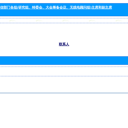
信部门各组(研究组、特委会、大会筹备会议、无线电顾问组)主席和副主席
联系人