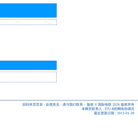
回到本页页首
-
反馈意见
-
请与我们联系
-
版权 © 国际电联 2026
版权所有
本网页联系人 :
ITU-R的网络协调员
最近更新日期 : 2013-01-30