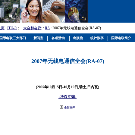
主页
:
ITU-R
； :
大会和会议
; :
RA
: 2007年无线电通信全会(RA-07)
国际电联三大部门
新闻室
各项活动
出版物
统计数字
国际电联简介
2007年无线电通信全会(RA-07)
(2007年10月15日-10月19日,瑞士,日内瓦)
«决议汇编»
全部展开