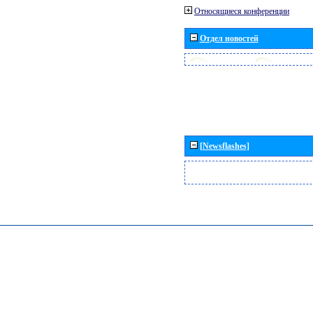
Относящиеся конференции
Отдел новостей
[Newsflashes]