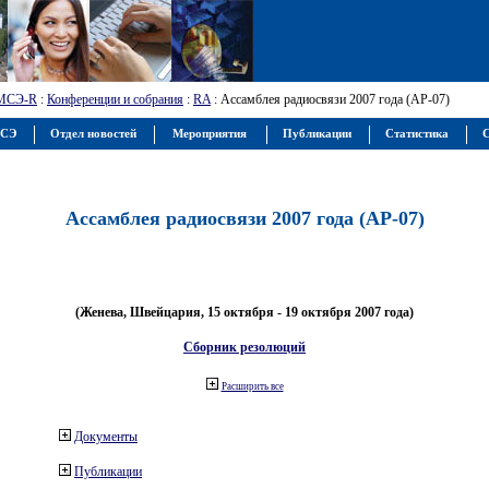
МСЭ-R
:
Конференции и собрания
:
RA
: Ассамблея радиосвязи 2007 года (АР-07)
МСЭ
Отдел новостей
Мероприятия
Публикации
Статистика
С
Ассамблея радиосвязи 2007 года (АР-07)
(Женева, Швейцария, 15 октября - 19 октября 2007 года)
Сборник резолюций
Расширить все
Документы
Публикации