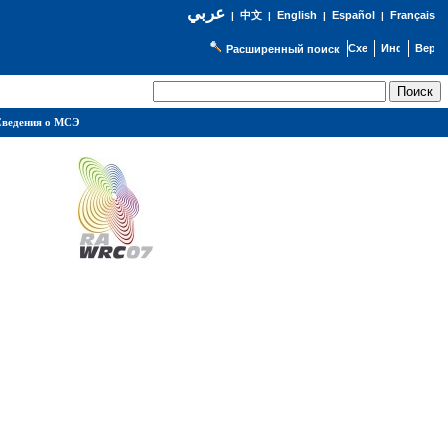
عربي
English
Español
Français
|
中文
|
|
|
Расширенный поиск
ведения о МСЭ