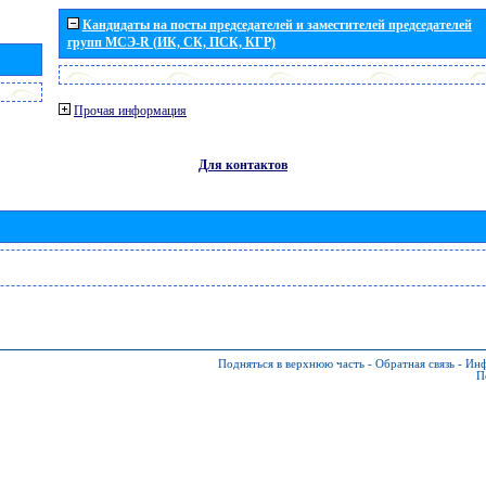
Кандидаты на посты председателей и заместителей председателей
групп МСЭ-R (ИК, СК, ПСК, КГР)
Прочая информация
Для контактов
Подняться в верхнюю часть
-
Обратная связь
-
Инф
П