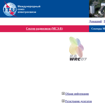
Домашний
:
Сектор радиосвязи (МСЭ-R)
Секторы 
Общая информация
Регистрация делегатов