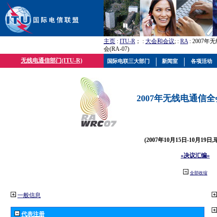
主页
:
ITU-R
； :
大会和会议
; :
RA
: 2007
会(RA-07)
无线电通信部门(ITU-R)
国际电联三大部门
新闻室
各项活动
2007年无线电通信全会(
(2007年10月15日-10月19日
«决议汇编»
全部收缩
一般信息
代表注册