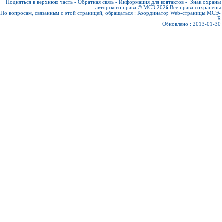
Подняться в верхнюю часть
-
Обратная связь
-
Информация для контактов
-
Знак охраны
авторского права © МСЭ 2026
Все права сохранены
По вопросам, связанным с этой страницей, обращаться :
Координатор Web-страницы МСЭ-
R
Обновлено : 2013-01-30