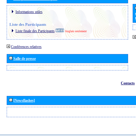
Informations utiles
Liste des Participants
Liste finale des Participants
Anglais seulement
Conférences relatives
Salle de presse
Contacts
[Newsflashes]