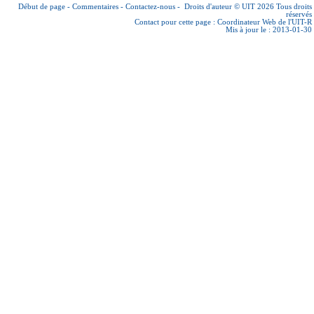
Début de page
-
Commentaires
-
Contactez-nous
-
Droits d'auteur © UIT 2026
Tous droits
réservés
Contact pour cette page :
Coordinateur Web de l'UIT-R
Mis à jour le : 2013-01-30