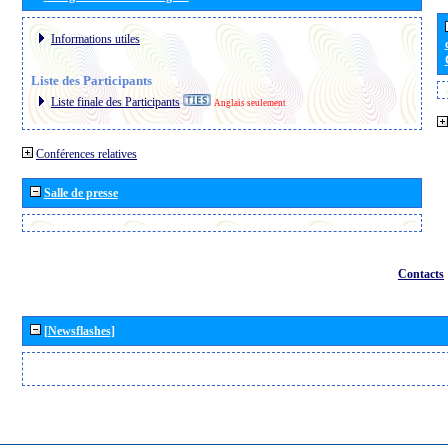
Informations utiles
Liste des Participants
Liste finale des Participants
Anglais seulement
Conférences relatives
Salle de presse
Contacts
[Newsflashes]