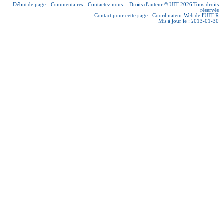
Début de page
-
Commentaires
-
Contactez-nous
-
Droits d'auteur © UIT 2026
Tous droits
réservés
Contact pour cette page :
Coordinateur Web de l'UIT-R
Mis à jour le : 2013-01-30