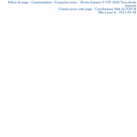
Début de page
-
Commentaires
-
Contactez-nous
-
Droits d'auteur © UIT 2026
Tous droits
réservés
Contact pour cette page :
Coordinateur Web de l'UIT-R
Mis à jour le : 2013-01-30