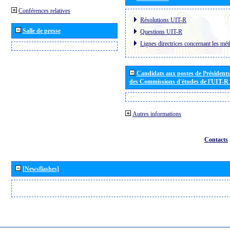
Conférences relatives
Résolutions UIT-R
Salle de presse
Questions UIT-R
Lignes directrices concernant les mét
Candidats aux postes de Présidents 
des Commissions d'études de l'UIT-R
Autres informations
Contacts
[Newsflashes]