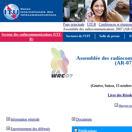
Page principale
:
UIT-R
:
Conférences et réunion
Assemblée des radiocommunications 2007 (AR-
Secteur des radiocommunications (UIT-
Secteurs de l'UIT
Salle de presse
E
R)
Assemblée des radiocom
(AR-07
(Genève, Suisse, 15 octobre
Livre des Résol
Masquer to
Information générale
Documents
Enregistrement des délégués
Publications