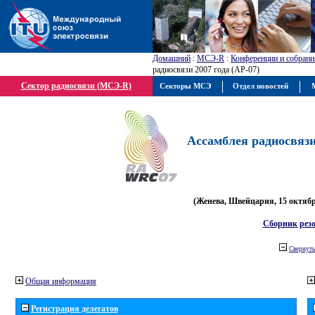
Домашний
:
МСЭ-R
:
Конференции и собрани
радиосвязи 2007 года (АР-07)
Сектор радиосвязи (МСЭ-R)
Секторы МСЭ
Отдел новостей
М
Ассамблея радиосвязи 
(Женева, Швейцария, 15 октября
Сборник рез
Свернуть
Общая информация
Регистрация делегатов