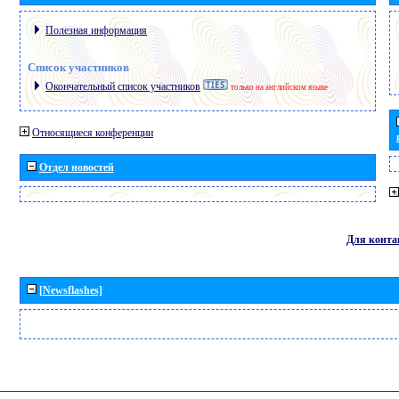
Полезная информация
Список участников
Окончательный список участников
только на английском языке
Относящиеся конференции
Отдел новостей
Для конта
[Newsflashes]