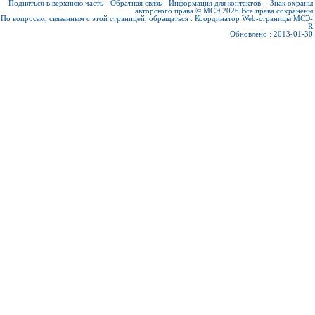
Подняться в верхнюю часть
-
Обратная связь
-
Информация для контактов
-
Знак охраны
авторского права © МСЭ 2026
Все права сохранены
По вопросам, связанным с этой страницей, обращаться :
Координатор Web-страницы МСЭ-
R
Обновлено : 2013-01-30