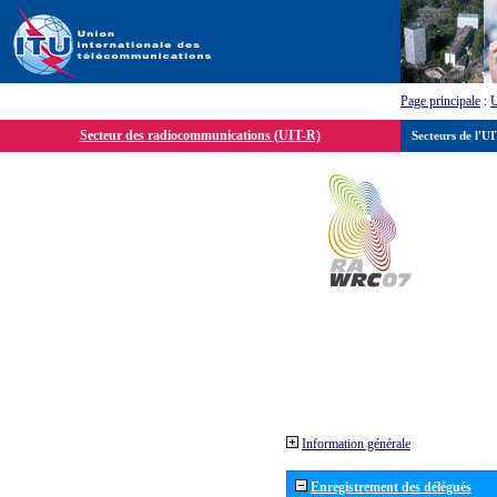
Page principale
:
Secteur des radiocommunications (UIT-R)
Secteurs de l'U
Information générale
Enregistrement des délégués