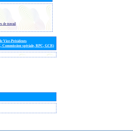
s de travail
de Vice-Présidents
E, Commission spéciale, RPC, GCR)