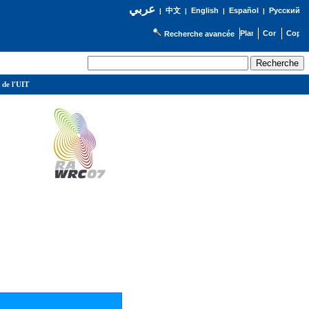
عربي
English
Español
Русский
|
中文
|
|
|
Recherche avancée
 de l'UIT