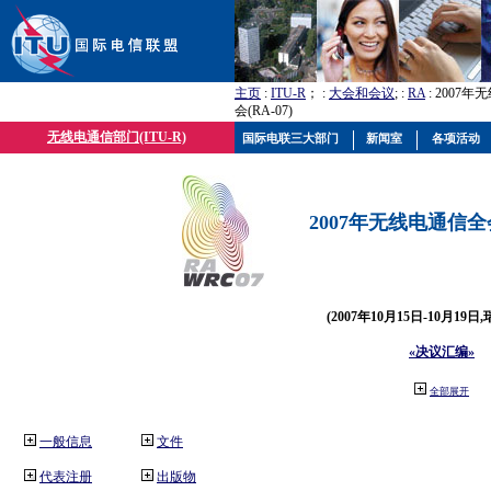
主页
:
ITU-R
； :
大会和会议
; :
RA
: 2007
会(RA-07)
无线电通信部门(ITU-R)
国际电联三大部门
新闻室
各项活动
2007年无线电通信全会(
(2007年10月15日-10月19日
«决议汇编»
全部展开
一般信息
文件
代表注册
出版物