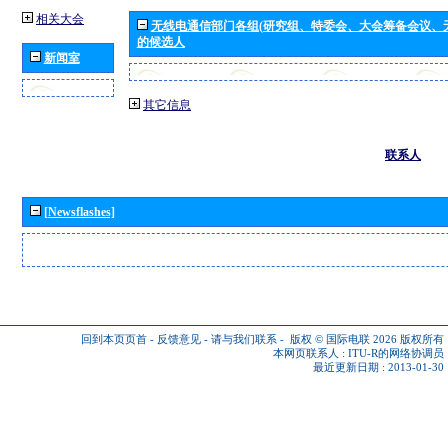
相关大会
无线电通信部门各组(研究组、特委会、大会筹备会议、
的候选人
新闻室
其它信息
联系人
[Newsflashes]
回到本页页首
-
反馈意见
-
请与我们联系
-
版权 © 国际电联 2026
版权所有
本网页联系人 :
ITU-R的网络协调员
最近更新日期 : 2013-01-30