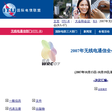
主页
:
ITU-R
； :
大会和会议
; :
RA
: 2007
会(RA-07)
无线电通信部门(ITU-R)
国际电联三大部门
新闻室
各项活动
2007年无线电通信全会(
(2007年10月15日-10月19日
«决议汇编»
全部展开
一般信息
文件
代表注册
出版物