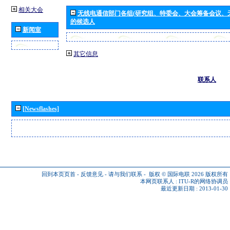
相关大会
无线电通信部门各组(研究组、特委会、大会筹备会议、
的候选人
新闻室
其它信息
联系人
[Newsflashes]
回到本页页首
-
反馈意见
-
请与我们联系
-
版权 © 国际电联 2026
版权所有
本网页联系人 :
ITU-R的网络协调员
最近更新日期 : 2013-01-30