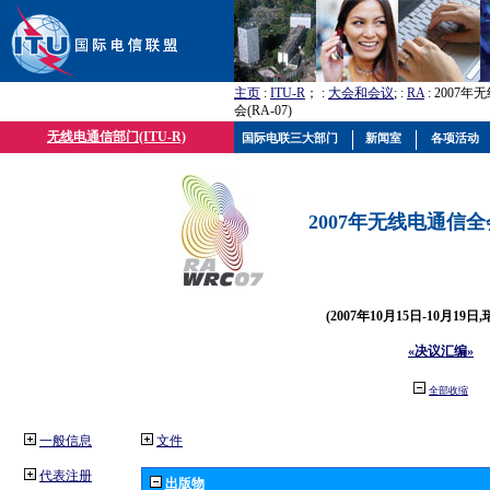
主页
:
ITU-R
； :
大会和会议
; :
RA
: 2007
会(RA-07)
无线电通信部门(ITU-R)
国际电联三大部门
新闻室
各项活动
2007年无线电通信全会(
(2007年10月15日-10月19日
«决议汇编»
全部收缩
一般信息
文件
代表注册
出版物